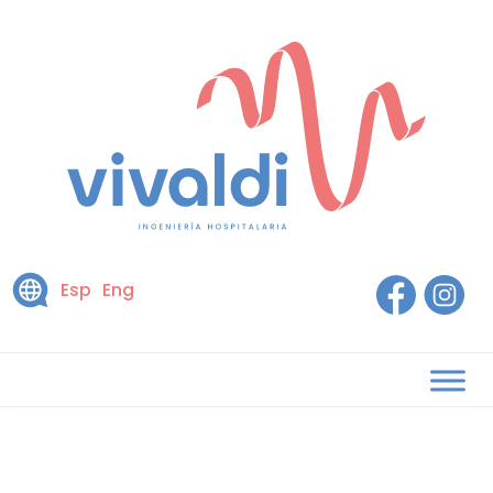
Esp
Eng