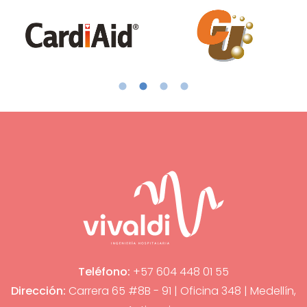
Teléfono:
+57 604 448 01 55
Dirección:
Carrera 65 #8B - 91 | Oficina 348 | Medellín,