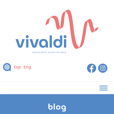
Esp
Eng
blog