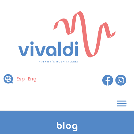
Esp
Eng
blog