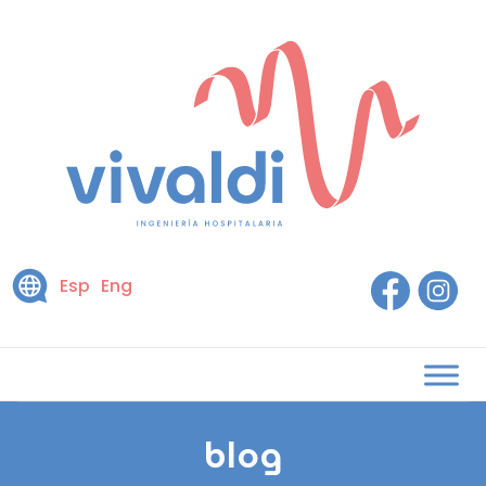
Esp
Eng
blog