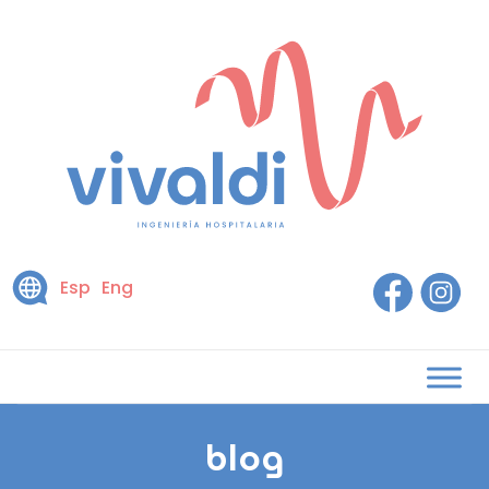
Esp
Eng
blog