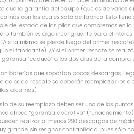
etc.). Lo primero que debería hacer un usuario de 
te que la garantía del equipo (que es de varios añ
lcalinas con las cuales salió de fábrica. Esto tiene
e del estado de las pilas que compremos en la e
ero también es algo incongruente para el interés 
EA si la misma se pierde luego del primer rescate
gún el fabricante). ¿Y si el primer rescate se real
a garantía “caducó” a los dos días de la compra 
con baterías que soportan pocas descargas, lleg
o de cada rescate se deberán reemplazar los ele
las alcalinas).
costo de su reemplazo deben ser uno de los puntos
ce ofrece “garantía operativa” (funcionamiento)
e pueden realizar al menos 290 descargas de máxi
uy grande, sin resignar confiabilidad, pues sólo