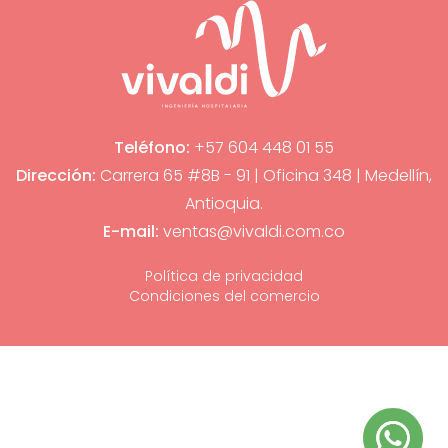
Teléfono:
+57 604 448 01 55
Dirección:
Carrera 65 #8B - 91 | Oficina 348 | Medellín,
Antioquia.
E-mail:
ventas@vivaldi.com.co
Política de privacidad
Condiciones del comercio