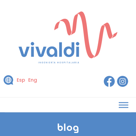
Esp
Eng
blog