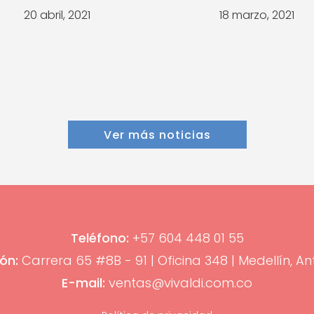
20 abril, 2021
18 marzo, 2021
Ver más noticias
Teléfono:
+57 604 448 01 55
ón:
Carrera 65 #8B - 91 | Oficina 348 | Medellín, An
E-mail:
ventas@vivaldi.com.co