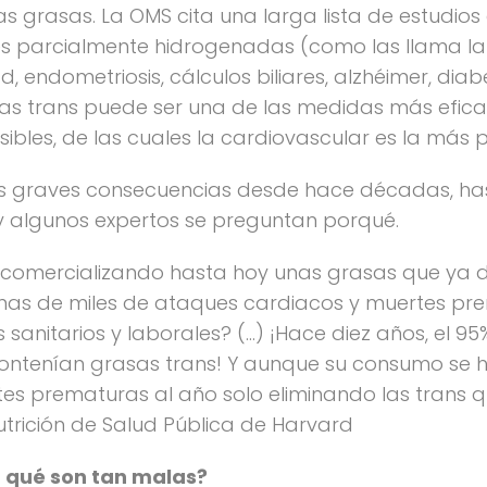
 las grasas. La OMS cita una larga lista de estudi
s parcialmente hidrogenadas (como las llama la 
idad, endometriosis, cálculos biliares, alzhéimer, di
las trans puede ser una de las medidas más efic
bles, de las cuales la cardiovascular es la más p
s graves consecuencias desde hace décadas, hast
y algunos expertos se preguntan porqué.
r comercializando hasta hoy unas grasas que ya d
as de miles de ataques cardiacos y muertes pre
 sanitarios y laborales? (…) ¡Hace diez años, el 95%
a contenían grasas trans! Y aunque su consumo se
 prematuras al año solo eliminando las trans que 
trición de Salud Pública de Harvard
r qué son tan malas?