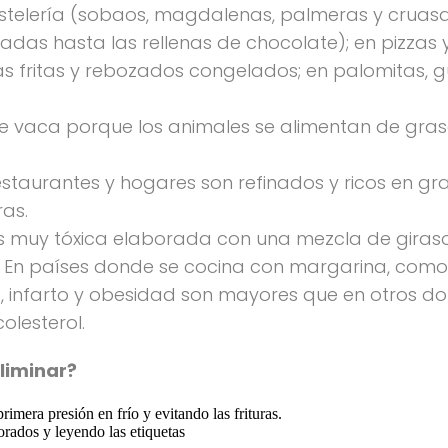
pastelería (sobaos, magdalenas, palmeras y cruasa
tadas hasta las rellenas de chocolate); en pizzas 
 fritas y rebozados congelados; en palomitas, gu
e vaca porque los animales se alimentan de gras
staurantes y hogares son refinados y ricos en gr
as.
muy tóxica elaborada con una mezcla de girasol, 
. En países donde se cocina con margarina, como I
 infarto y obesidad son mayores que en otros do
olesterol.
liminar?
imera presión en frío y evitando las frituras.
ados y leyendo las etiquetas