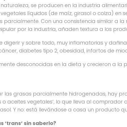
 naturaleza, se producen en la industria alimentari
 vegetales líquidos (de maíz, girasol o colza) en 
s parcialmente. Con una consistencia similar a la 
ipular por la industria, añaden textura a los pr
 de digerir y sobre todo, muy inflamatorias y dañi
cáncer, diabetes tipo 2, obesidad, infartos de m
mente desconocidas en la dieta y crecieron a la p
car las grasas parcialmente hidrogenadas, hay p
s o aceites vegetales‘, lo que lleva al comprador
rasol. Y no: está llevándose a casa un producto q
‘trans’ sin saberlo?