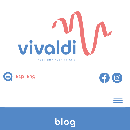
Esp
Eng
blog