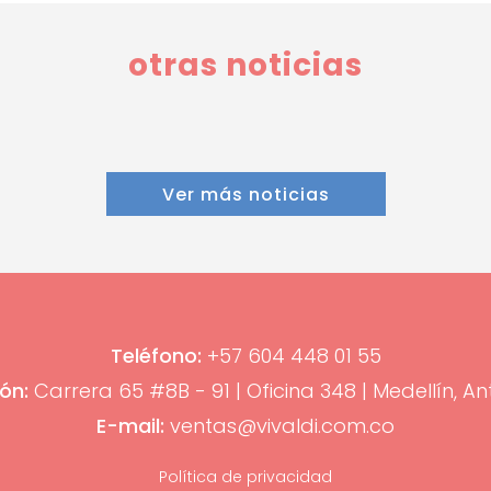
otras noticias
Ver más noticias
Teléfono:
+57 604 448 01 55
ón:
Carrera 65 #8B - 91 | Oficina 348 | Medellín, An
E-mail:
ventas@vivaldi.com.co
Política de privacidad