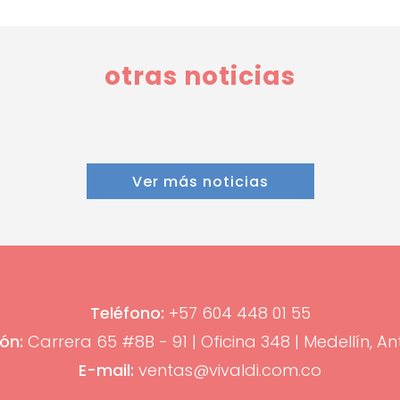
otras noticias
Ver más noticias
Teléfono:
+57 604 448 01 55
ón:
Carrera 65 #8B - 91 | Oficina 348 | Medellín, An
E-mail:
ventas@vivaldi.com.co