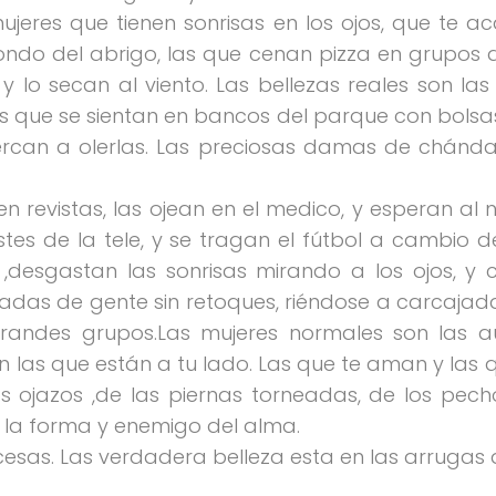
 mujeres que tienen sonrisas en los ojos, que te 
l fondo del abrigo, las que cenan pizza en grupos
 y lo secan al viento. Las bellezas reales son 
 que se sientan en bancos del parque con bolsas
ercan a olerlas. Las preciosas damas de chánd
 revistas, las ojean en el medico, y esperan al 
chistes de la tele, y se tragan el fútbol a cambio
,desgastan las sonrisas mirando a los ojos, y 
eadas de gente sin retoques, riéndose a carcajad
randes grupos.Las mujeres normales son las au
 son las que están a tu lado. Las que te aman y l
os ojazos ,de las piernas torneadas, de los pech
e la forma y enemigo del alma.
ncesas. Las verdadera belleza esta en las arrugas 