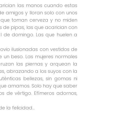
acarician las manos cuando estas
 de amigos y lloran solo con unos
las que toman cerveza y no miden
 de pipas, las que acarician con
al de domingo. Las que huelen a
novio ilusionadas con vestidos de
 de un beso. Las mujeres normales
cruzan las piernas y arquean la
as, abrazando a los suyos con la
ténticas bellezas, sin gomas ni
as que amamos. Solo hay que saber
os de vértigo. Efímeros adornos,
de la felicidad…