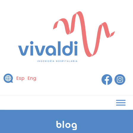
Esp
Eng
blog