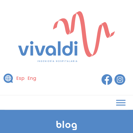
Esp
Eng
blog