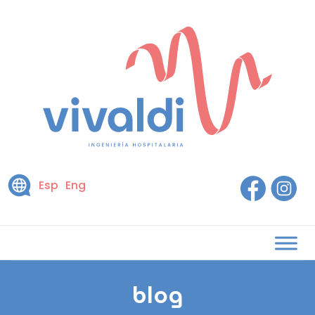
Esp
Eng
blog