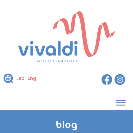
Esp
Eng
blog