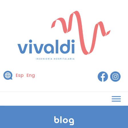
Esp
Eng
blog