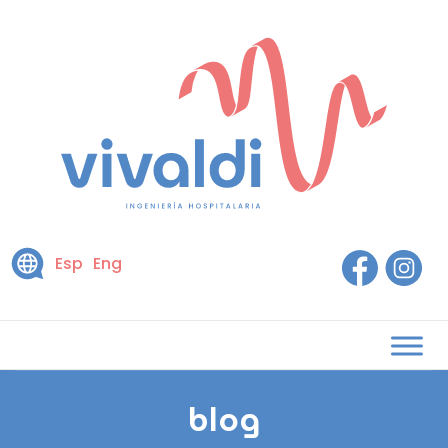
Esp
Eng
blog