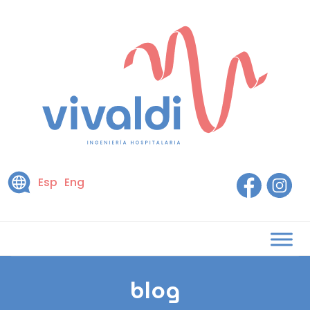
Esp
Eng
blog