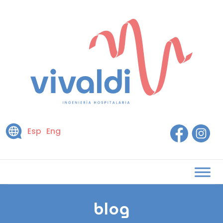
Esp
Eng
blog