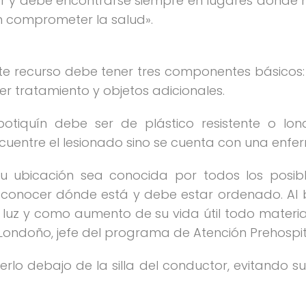
zar y debe encontrarse siempre en lugares donde
n comprometer la salud».
este recurso debe tener tres componentes básicos
r tratamiento y objetos adicionales.
 botiquín debe ser de plástico resistente o lo
ncuentre el lesionado sino se cuenta con una enf
 ubicación sea conocida por todos los posible
 conocer dónde está y debe estar ordenado. Al 
luz y como aumento de su vida útil todo materi
Londoño, jefe del programa de Atención Prehospita
rlo debajo de la silla del conductor, evitando su