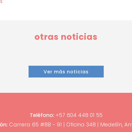
otras noticias
Ver más noticias
Teléfono:
+57 604 448 01 55
ón:
Carrera 65 #8B - 91 | Oficina 348 | Medellín, An