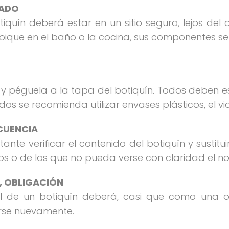
UADO
quín deberá estar en un sitio seguro, lejos del
 ubique en el baño o la cocina, sus componentes 
s y péguela a la tapa del botiquín. Todos debe
idos se recomienda utilizar envases plásticos, el 
CUENCIA
nte verificar el contenido del botiquín y sustitui
s o de los que no pueda verse con claridad el n
S, OBLIGACIÓN
tal de un botiquín deberá, casi que como una 
arse nuevamente.