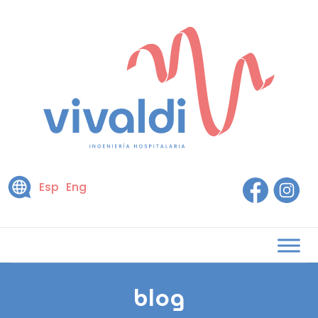
Esp
Eng
blog