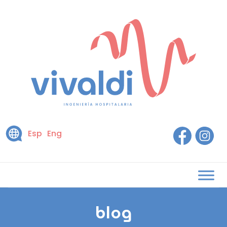
Esp
Eng
blog