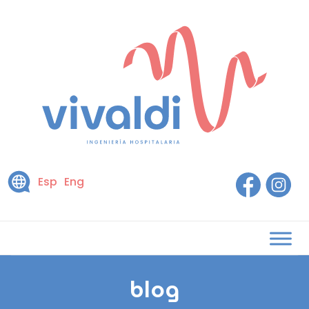
Esp
Eng
blog