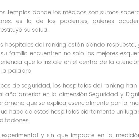
sos templos donde los médicos son sumos sacerdot
ares, es la de los pacientes, quienes acud
stituya su salud.
los hospitales del ranking están dando respuesta
su familia encuentren no solo los mejores esqu
periencia que lo instale en el centro de la atenc
 la palabra.
sicos de seguridad, los hospitales del ranking ha
 año anterior en la dimensión Seguridad y Dign
nómeno que se explica esencialmente por la may
o que hace de estos hospitales ciertamente un luga
itaciones.
xperimental y sin que impacte en la medición