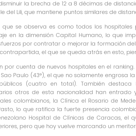
sminuir la brecha de 12 a 8 décimas de distancia e
le del Lili, que mantiene puntos similares de dist
ivo que se observa es como todos los hospitale
je en la dimensión Capital Humano, lo que impl
esfuerzos por contratar o mejorar la formación de
 contrapartida, el que se queda atrás en esto, pie
por cuenta de nuevos hospitales en el ranking. E
Sao Paulo (43°), el que no solamente engrosa la 
públicos (cuatro en total). También destaca l
arios otros de esta nacionalidad han entrado y 
les colombianos, la Clínica el Rosario de Medellí
sto, lo que ratifica la fuerte presencia colombia
venezolano Hospital de Clínicas de Caracas, el
eriores, pero que hoy vuelve marcando un meritori