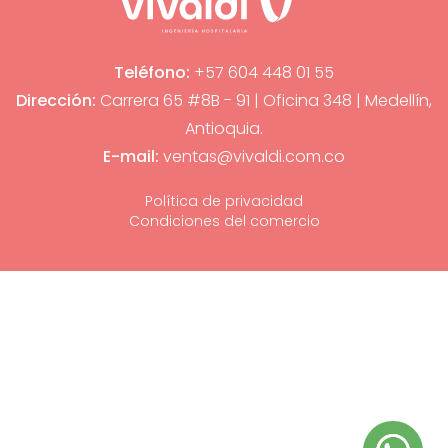
Teléfono:
+57 604 448 01 55
Dirección:
Carrera 65 #8B - 91 | Oficina 348 | Medellín,
Antioquia.
E-mail:
ventas@vivaldi.com.co
Política de privacidad
Condiciones del comercio