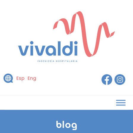
Esp
Eng
blog