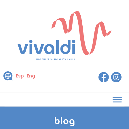
Esp
Eng
blog