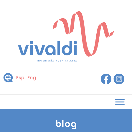
Esp
Eng
blog