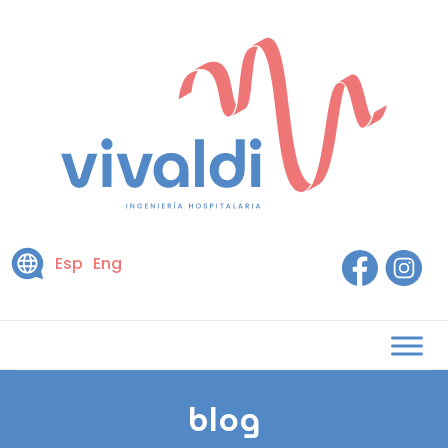
Esp
Eng
blog