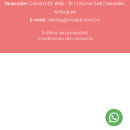
Dirección:
Carrera 65 #8B - 91 | Oficina 348 | Medellín,
Antioquia.
E-mail:
ventas@vivaldi.com.co
Política de privacidad
Condiciones del comercio