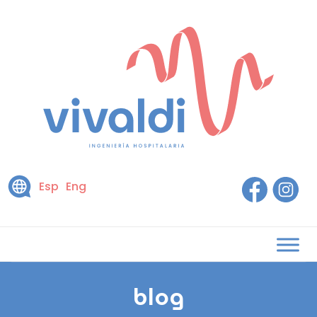
Esp
Eng
blog