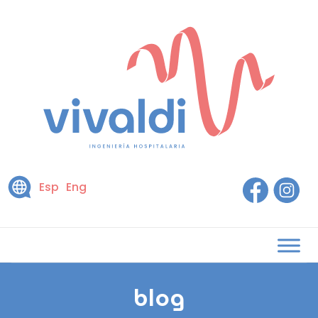
Esp
Eng
blog