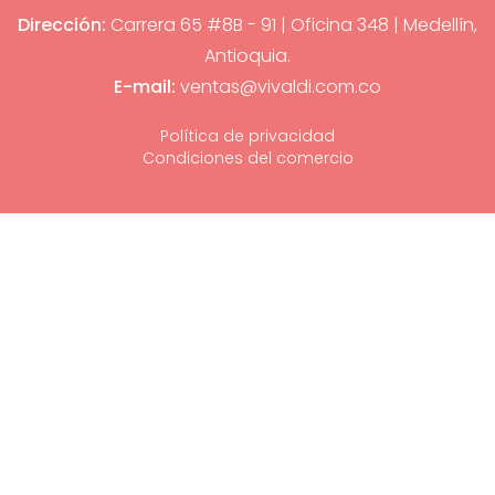
Dirección:
Carrera 65 #8B - 91 | Oficina 348 | Medellín,
Antioquia.
E-mail:
ventas@vivaldi.com.co
Política de privacidad
Condiciones del comercio