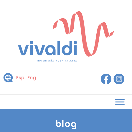
Esp
Eng
blog