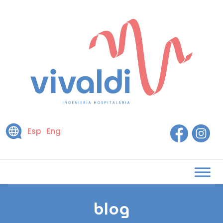
Esp
Eng
blog