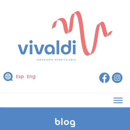
Esp
Eng
blog