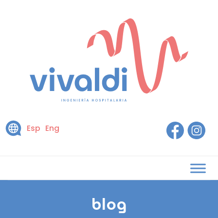
Esp
Eng
blog