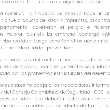
Pero es ante todo un día de exigencia para que la
ad continúa. La tragedia de Amagá hace un añ
 No fue producto del azar ni imprevisto; al contr
artamental advirtieron el peligro e hiciero
as hicieron cumplir. La empresa postergó ind
 hizo realidad. Luego vendrían otros accidente
usencia de medidas preventivas.
 ni exclusivos del sector minero. Las estadíst
undo del trabajo, como en general la seguridad 
diada por los problemas estructurales del desempl
rofesionales no cobija a los trabajadores informa
 del Consejo Colombiano de Seguridad -CCS- el
res de edad, que deberían estar estudiando, 
l número de muertes por accidente de trabajo 