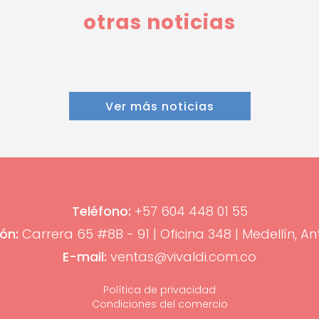
otras noticias
Ver más noticias
Teléfono:
+57 604 448 01 55
ón:
Carrera 65 #8B - 91 | Oficina 348 | Medellín, An
E-mail:
ventas@vivaldi.com.co
Política de privacidad
Condiciones del comercio