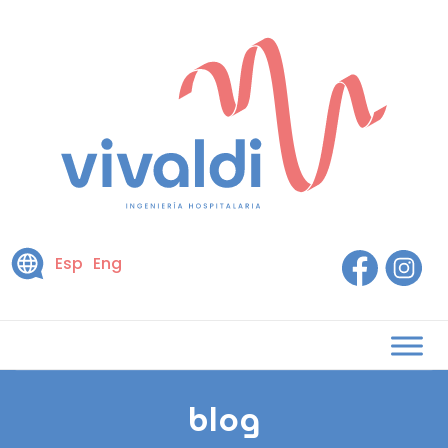
Esp
Eng
blog