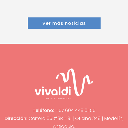
Ver más noticias
Teléfono:
+57 604 448 01 55
Dirección:
Carrera 65 #8B - 91 | Oficina 348 | Medellín,
Antioquia.