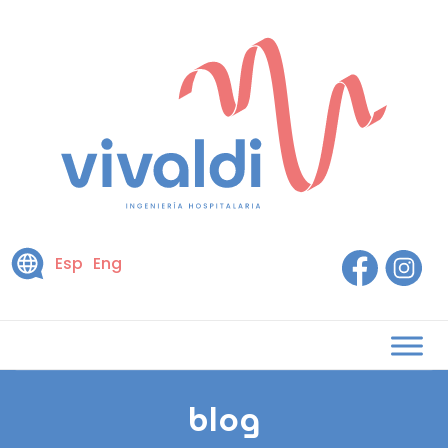
Esp
Eng
blog