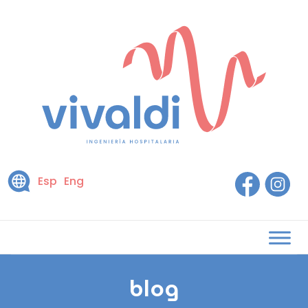
Esp
Eng
blog