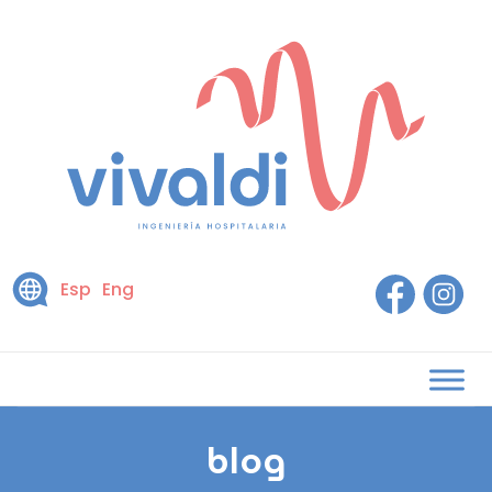
Esp
Eng
blog