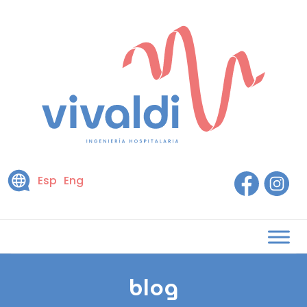
Esp
Eng
blog