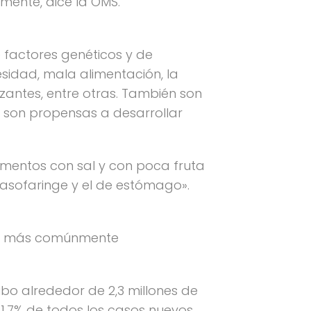
mente, dice la OMS.
e factores genéticos y de
sidad, mala alimentación, la
izantes, entre otras. También son
l, son propensas a desarrollar
imentos con sal y con poca fruta
 nasofaringe y el de estómago».
er más comúnmente
hubo alrededor de 2,3 millones de
1,7% de todos los casos nuevos