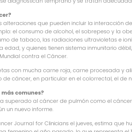
i se diagnostican temprano y se tratan adecuada
cer?
s alteraciones que pueden incluir la interacción d
plo: el consumo de alcohol, el sobrepeso y la obe
sumo de tabaco, las radiaciones ultravioletas e ion
la edad, y quienes tienen sistema inmunitario débi
Mundial contra el Cáncer.
ietas con mucha carne roja, carne procesada y al
o de cáncer, en particular en el colorrectal, el de
er más comunes?
ha superado al cáncer de pulmón como el cánc
n un nuevo informe.
ancer Journal for Clinicians el jueves, estima que 
 femenino el año pasado, lo que representa el 1